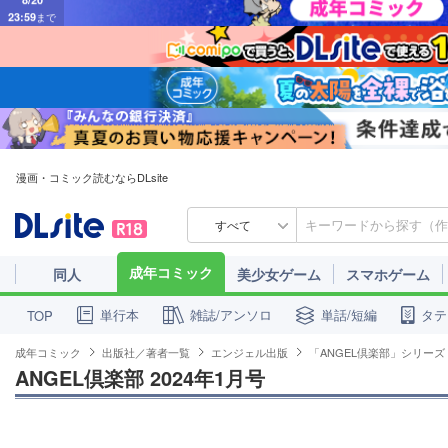
漫画・コミック読むならDLsite
すべて
成年コミック
同人
美少女ゲーム
スマホゲーム
単行本
雑誌/アンソロ
単話/短編
タテ
TOP
成年コミック
出版社／著者一覧
エンジェル出版
「ANGEL倶楽部」シリーズ
ANGEL倶楽部 2024年1月号