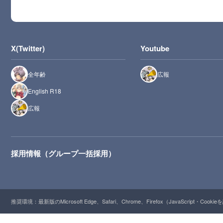
X(Twitter)
Youtube
全年齢
広報
English R18
広報
採用情報（グループ一括採用）
推奨環境：最新版のMicrosoft Edge、Safari、Chrome、Firefox（JavaScript・Cooki