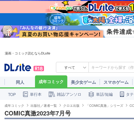
漫画・コミック読むならDLsite
すべて
成年コミック
同人
美少女ゲーム
スマホゲーム
単行本
雑誌/アンソロ
単話/短編
タテ
TOP
成年コミック
出版社／著者一覧
クロエ出版
「COMIC真激」シリーズ
C
COMIC真激2023年7月号