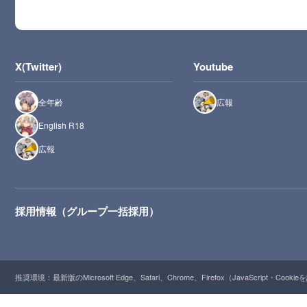
X(Twitter)
Youtube
全年齢
広報
English R18
広報
採用情報（グループ一括採用）
推奨環境：最新版のMicrosoft Edge、Safari、Chrome、Firefox（JavaScript・Cooki