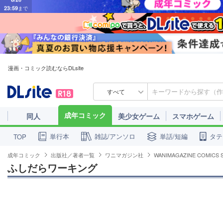
漫画・コミック読むならDLsite
すべて
成年コミック
同人
美少女ゲーム
スマホゲーム
単行本
雑誌/アンソロ
単話/短編
タテ
TOP
成年コミック
出版社／著者一覧
ワニマガジン社
WANIMAGAZINE COMICS 
ふしだらワーキング