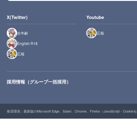
X(Twitter)
Youtube
全年齢
広報
English R18
広報
採用情報（グループ一括採用）
推奨環境：最新版のMicrosoft Edge、Safari、Chrome、Firefox（JavaScript・Cooki