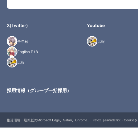
X(Twitter)
Youtube
全年齢
広報
English R18
広報
採用情報（グループ一括採用）
推奨環境：最新版のMicrosoft Edge、Safari、Chrome、Firefox（JavaScript・Cooki