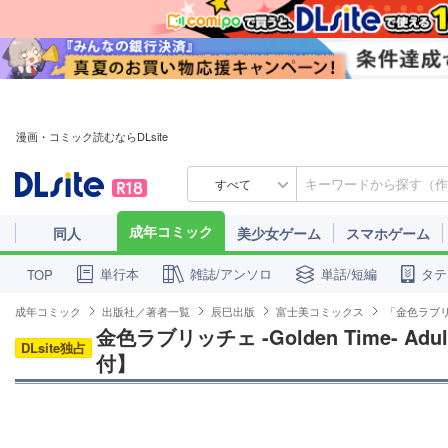
漫画・コミック読むならDLsite
すべて
成年コミック
同人
美少女ゲーム
スマホゲーム
単行本
雑誌/アンソロ
単話/短編
タテ
TOP
成年コミック
出版社／著者一覧
辰巳出版
富士美コミックス
「金色ラブリッチ
金色ラブリッチェ -Golden Time- Adult
DLsite独占
付】