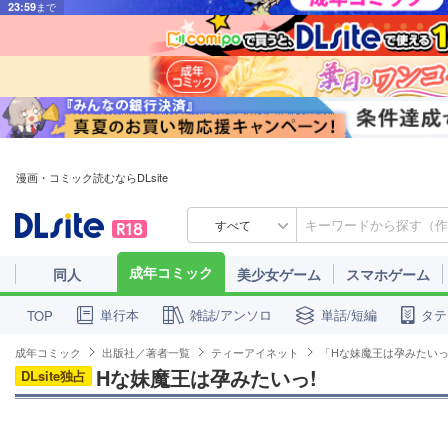
漫画・コミック読むならDLsite
すべて
成年コミック
同人
美少女ゲーム
スマホゲーム
単行本
雑誌/アンソロ
単話/短編
タテ
TOP
成年コミック
出版社／著者一覧
ティーアイネット
「Hな妹魔王は孕みたいっ
Hな妹魔王は孕みたいっ!
DLsite独占