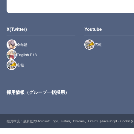
X(Twitter)
Youtube
全年齢
広報
English R18
広報
採用情報（グループ一括採用）
推奨環境：最新版のMicrosoft Edge、Safari、Chrome、Firefox（JavaScript・Cooki