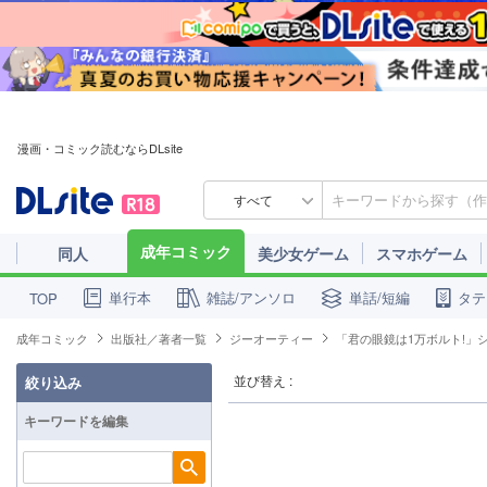
漫画・コミック読むならDLsite
すべて
成年コミック
同人
美少女ゲーム
スマホゲーム
単行本
雑誌/アンソロ
単話/短編
タテ
TOP
成年コミック
出版社／著者一覧
ジーオーティー
「君の眼鏡は1万ボルト!」
並び替え :
絞り込み
キーワードを編集