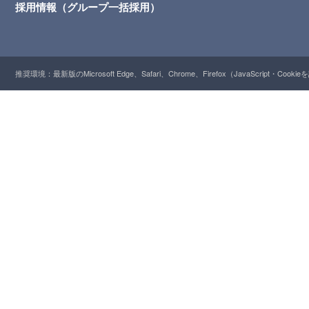
採用情報（グループ一括採用）
推奨環境：最新版のMicrosoft Edge、Safari、Chrome、Firefox（JavaScript・Cooki