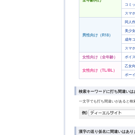
コミッ
スマ
同人
美少
男性向け（R18）
成年
スマ
女性向け（全年齢）
ボイス
乙女
女性向け（TL/BL）
ボー
検索キーワードに打ち間違いは
一文字でも打ち間違いがあると検
漢字の送り仮名に間違いはあり