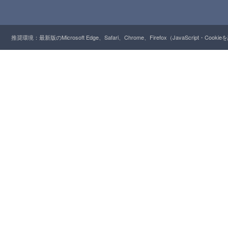
推奨環境：最新版のMicrosoft Edge、Safari、Chrome、Firefox（JavaScript・Cooki