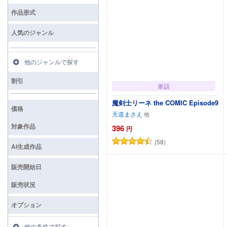
検索
作品形式
人気のジャンル
他のジャンルで探す
割引
単話
魔剣士リーネ the COMIC Episode9
価格
天道まさえ
対象作品
396
円
(58)
カートに追加
AI生成作品
販売開始日
販売状況
オプション
他の条件で探す