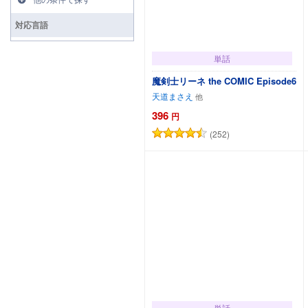
対応言語
単話
魔剣士リーネ the COMIC Episode6
天道まさえ
396
円
(252)
カートに追加
単話