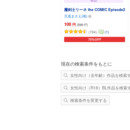
魔剣士リーネ the COMIC Episode2
天道まさえ(画)
100
円
396
円
(784)
(1)
75%OFF
カートに追加
現在の検索条件をもとに
女性向け（全年齢）作品を検索
女性向け（R18）BL作品を検索
検索条件を変更する