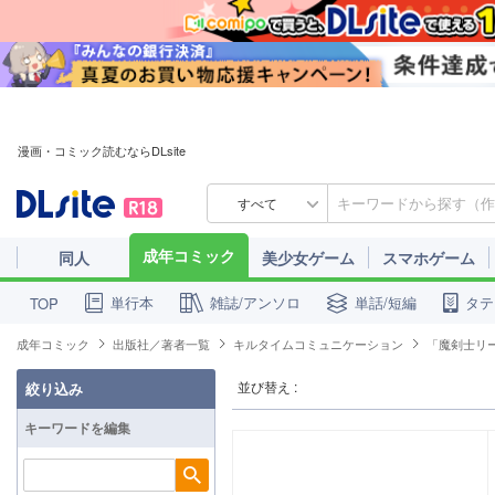
漫画・コミック読むならDLsite
すべて
成年コミック
同人
美少女ゲーム
スマホゲーム
単行本
雑誌/アンソロ
単話/短編
タテ
TOP
成年コミック
出版社／著者一覧
キルタイムコミュニケーション
「魔剣士リーネ
並び替え :
絞り込み
キーワードを編集