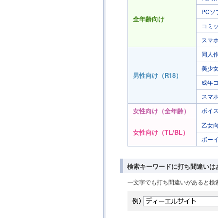
PCソ
全年齢向け
コミッ
スマ
同人
美少
男性向け（R18）
成年
スマ
女性向け（全年齢）
ボイス
乙女
女性向け（TL/BL）
ボー
検索キーワードに打ち間違いは
一文字でも打ち間違いがあると検