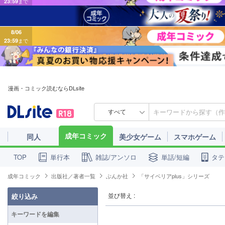
8/06
23:59
まで
漫画・コミック読むならDLsite
すべて
成年コミック
同人
美少女ゲーム
スマホゲーム
単行本
雑誌/アンソロ
単話/短編
タテ
TOP
成年コミック
出版社／著者一覧
ぶんか社
「サイベリアplus」シリーズ
並び替え :
絞り込み
キーワードを編集