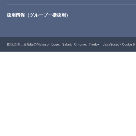
採用情報（グループ一括採用）
推奨環境：最新版のMicrosoft Edge、Safari、Chrome、Firefox（JavaScript・Cooki