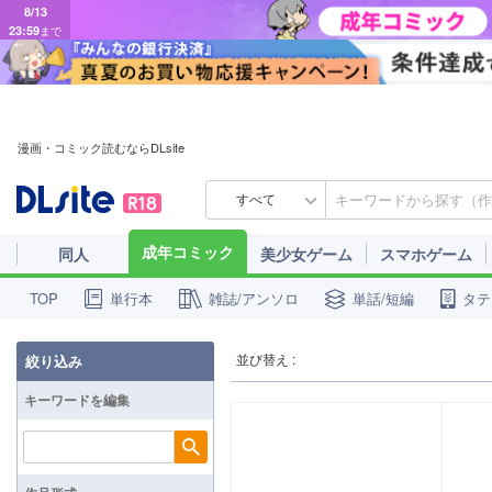
8/13
23:59
まで
漫画・コミック読むならDLsite
すべて
成年コミック
同人
美少女ゲーム
スマホゲーム
単行本
雑誌/アンソロ
単話/短編
タテ
TOP
並び替え :
絞り込み
キーワードを編集
検索