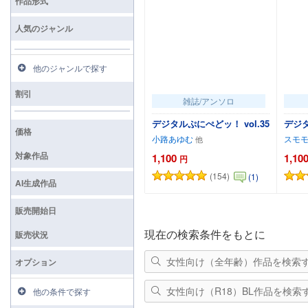
作品形式
人気のジャンル
他のジャンルで探す
割引
雑誌/アンソロ
デジタルぷにぺどッ！ vol.35
デジタ
価格
小路あゆむ
スモ
対象作品
1,100
1,10
円
(154)
(1)
カートに追加
AI生成作品
販売開始日
現在の検索条件をもとに
販売状況
女性向け（全年齢）作品を検索
オプション
女性向け（R18）BL作品を検索
他の条件で探す