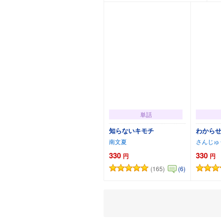
単話
知らないキモチ
わからせ
南文夏
さんじゅ
330
330
円
円
(165)
(6)
カートに追加