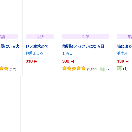
単話
単話
単話
単
部屋にいる犬
ひと箱求めて
幼馴染とセフレになる日
猫にま
鈴蘭ましろ
ももこ
柚十扇
330
330
330
円
円
円
(1)
(42)
(1,021)
(2)
トに追加
カートに追加
カートに追加
カー