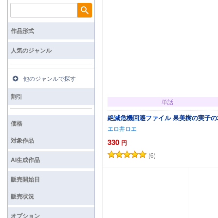
検索
作品形式
人気のジャンル
他のジャンルで探す
割引
単話
絶滅危機回避ファイル 果美樹の実子の
価格
エロ井ロエ
対象作品
330
円
(6)
カートに追加
AI生成作品
販売開始日
販売状況
オプション