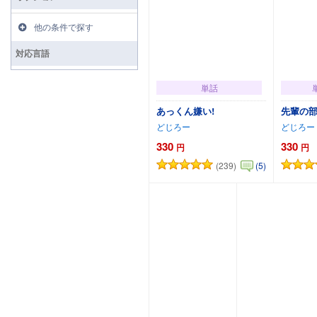
他の条件で探す
対応言語
単話
あっくん嫌い!
先輩の
どじろー
どじろー
330
330
円
円
(239)
(5)
カートに追加
カー