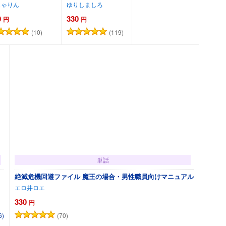
じゃりん
ゆりしましろ
0
330
円
円
(10)
(119)
カートに追加
カートに追加
単話
絶滅危機回避ファイル 魔王の場合・男性職員向けマニュアル
エロ井ロエ
330
円
(70)
6)
カートに追加