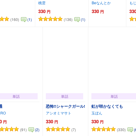
桃雲
Beなんとか
も
330
330
33
円
円
(160)
(136)
(1)
(1)
カートに追加
カートに追加
カートに追加
単話
単話
単話
通
恐怖!!シャークガール!
虹が咲かなくても
URO
アシオミマサト
玉ぼん
0
330
330
円
円
円
(91)
(7)
(330)
(2)
(
カートに追加
カートに追加
カートに追加