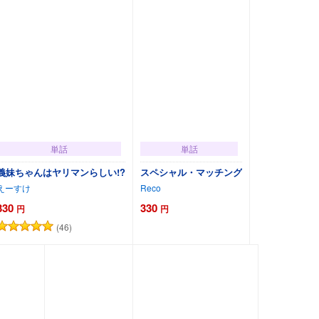
単話
単話
義妹ちゃんはヤリマンらしい!?
スペシャル・マッチング
えーすけ
Reco
330
330
円
円
(46)
カートに追加
カートに追加