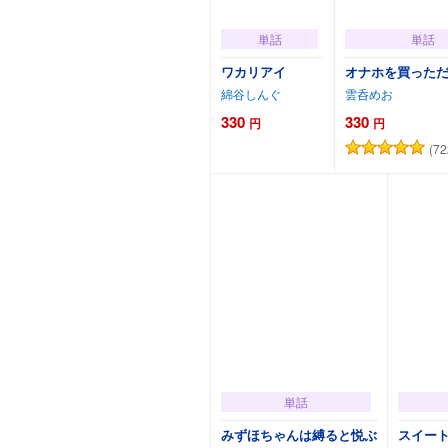
単話
単話
ワカリアイ
オナホを買った
綿谷しんぐ
雲呑めお
330
330
円
円
(72
カートに追加
カートに
単話
みずほちゃんは縛ると悦ぶ
スイー