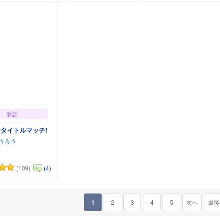
単話
タイトルマッチ!
うろう
(109)
(4)
カートに追加
1
2
3
4
5
次へ
最後