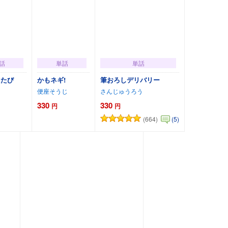
話
単話
単話
たたび
かもネギ!
筆おろしデリバリー
便座そうじ
さんじゅうろう
330
330
円
円
(664)
(5)
トに追加
カートに追加
カートに追加