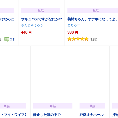
単話
単話
だけなのに
サキュバスですがなにか!?
義姉ちゃん、オナホになってよ
さんじゅうろう
どじろー
440
330
円
円
2)
(125)
(11)
追加
カートに追加
カートに追加
単話
単話
単話
ト・マイ・ワイフ?
静止した箱の中で
純愛オナホール
押せ