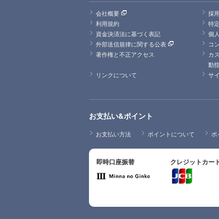
会社概要
採
利用規約
特
資金決済法に基づく表記
個
外部送信規律に関する公表
コ
著作権と不正アクセス
カ
動
リンクについて
サ
お支払い&ポイント
お支払い方法
ポイントについて
ポ
即時口座振替
クレジットカー