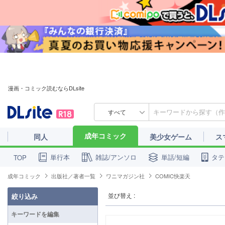
漫画・コミック読むならDLsite
すべて
成年コミック
同人
美少女ゲーム
ス
単行本
雑誌/アンソロ
単話/短編
タテ
TOP
成年コミック
出版社／著者一覧
ワニマガジン社
COMIC快楽天
並び替え :
絞り込み
キーワードを編集