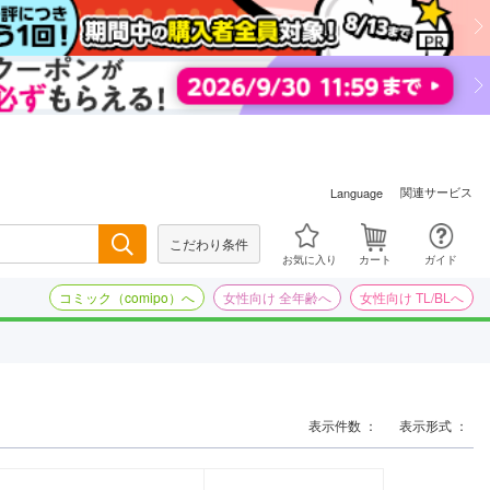
関連サービス
Language
こだわり条件
検索
お気に入り
カート
ガイド
コミック（comipo）へ
女性向け 全年齢へ
女性向け TL/BLへ
表示件数 ：
表示形式 ：