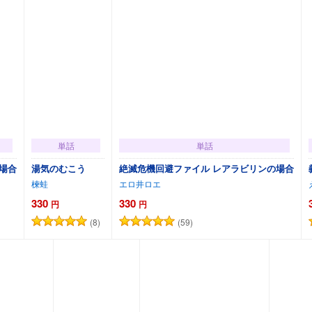
単話
単話
場合
湯気のむこう
絶滅危機回避ファイル レアラビリンの場合
楝蛙
エロ井ロエ
330
330
円
円
(8)
(59)
カートに追加
カートに追加