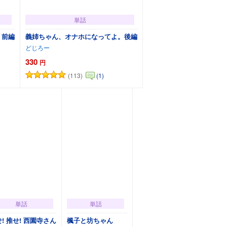
単話
。前編
義姉ちゃん、オナホになってよ。後編
どじろー
330
円
(113)
(1)
カートに追加
単話
単話
! 推せ! 西園寺さん
楓子と坊ちゃん