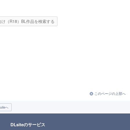
向け（R18）BL作品を検索する
このページの上部へ
iteへ
DLsiteのサービス