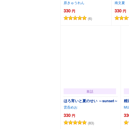
原きゅうれん
南文夏
330
330
円
円
(6)
カートに追加
単話
ほろ宵いと夏のせい ～sunset～
精
雲呑めお
M
330
33
円
(83)
カートに追加