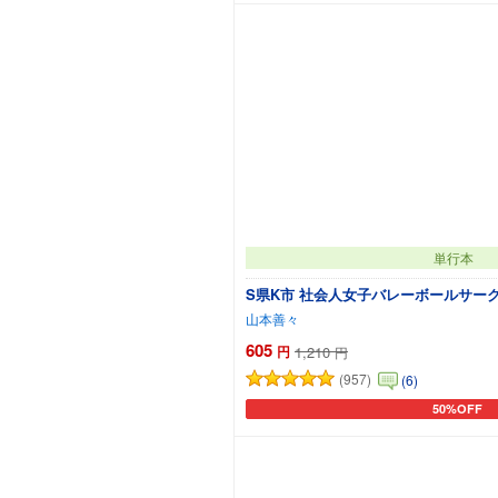
単行本
S県K市 社会人女子バレーボールサー
山本善々
605
円
1,210
円
(957)
(6)
50%OFF
カートに追