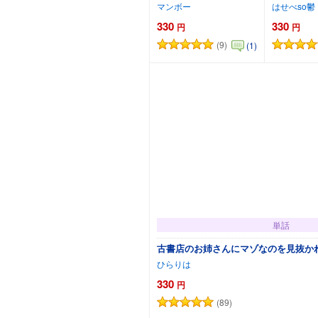
マンボー
はせべso鬱
330
330
円
円
(9)
(1)
カートに追加
単話
古書店のお姉さんにマゾなのを見抜か
ひらりは
330
円
(89)
カートに追加