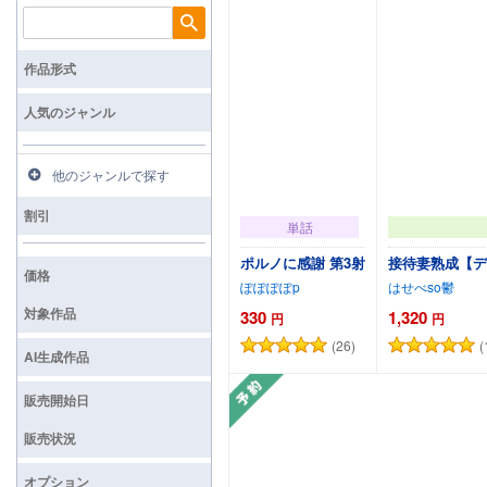
検索
作品形式
人気のジャンル
他のジャンルで探す
割引
単話
ポルノに感謝 第3射
接待妻熟成【デ
価格
ぽぽぽぽp
はせべso鬱
対象作品
330
1,320
円
円
(26)
(
カートに追加
AI生成作品
販売開始日
販売状況
オプション