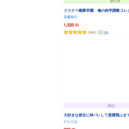
単行本
ドスケベ雌豚学園 俺の肉竿調教コレ
安藤裕行
1,320
円
(394)
(3)
カートに追加
単話
大好きな彼女にMバレして意識飛ぶま
ひらりは