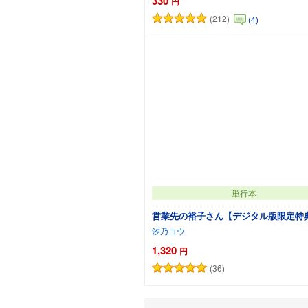
330
円
(212)
(4)
カートに追加
単行本
営業先の裕子さん【デジタル版限定特
汐乃コウ
1,320
円
(36)
カートに追加