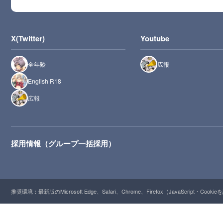
X(Twitter)
Youtube
全年齢
広報
English R18
広報
採用情報（グループ一括採用）
推奨環境：最新版のMicrosoft Edge、Safari、Chrome、Firefox（JavaScript・Cooki