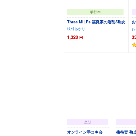
単行本
Three MILFs 福良家の淫乱3熟女
お
牧村あかり
お
1,320
3
円
カートに追加
単話
オンライン手コキ会
接待妻 熟