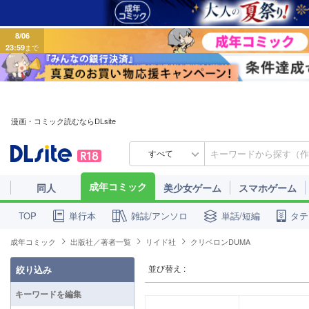
8/06
23:59
まで
漫画・コミック読むならDLsite
すべて
成年コミック
同人
美少女ゲーム
スマホゲーム
単行本
雑誌/アンソロ
単話/短編
タテ
TOP
成年コミック
出版社／著者一覧
リイド社
クリベロンDUMA
並び替え :
絞り込み
キーワードを編集