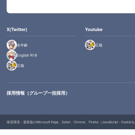
X(Twitter)
Youtube
全年齢
広報
English R18
広報
採用情報（グループ一括採用）
推奨環境：最新版のMicrosoft Edge、Safari、Chrome、Firefox（JavaScript・Cooki