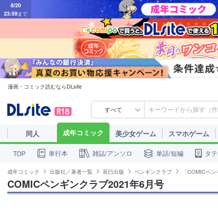
23:59
まで
漫画・コミック読むならDLsite
すべて
成年コミック
同人
美少女ゲーム
スマホゲーム
単行本
雑誌/アンソロ
単話/短編
タテ
TOP
成年コミック
出版社／著者一覧
辰巳出版
ペンギンクラブ
「COMICペ
COMICペンギンクラブ2021年6月号