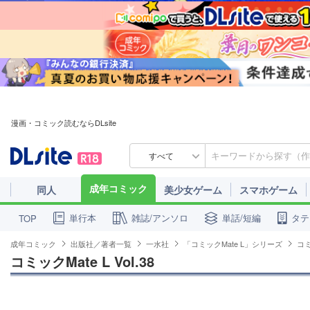
漫画・コミック読むならDLsite
すべて
成年コミック
同人
美少女ゲーム
スマホゲーム
単行本
雑誌/アンソロ
単話/短編
タテ
TOP
成年コミック
出版社／著者一覧
一水社
「コミックMate L」シリーズ
コミ
コミックMate L Vol.38