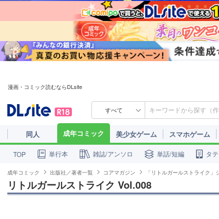
漫画・コミック読むならDLsite
すべて
成年コミック
同人
美少女ゲーム
スマホゲーム
単行本
雑誌/アンソロ
単話/短編
タテ
TOP
成年コミック
出版社／著者一覧
コアマガジン
「リトルガールストライク」
リトルガールストライク Vol.008