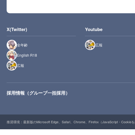
X(Twitter)
Youtube
全年齢
広報
English R18
広報
採用情報（グループ一括採用）
推奨環境：最新版のMicrosoft Edge、Safari、Chrome、Firefox（JavaScript・Cooki