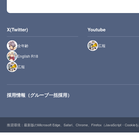
X(Twitter)
Youtube
全年齢
広報
English R18
広報
採用情報（グループ一括採用）
推奨環境：最新版のMicrosoft Edge、Safari、Chrome、Firefox（JavaScript・Cooki