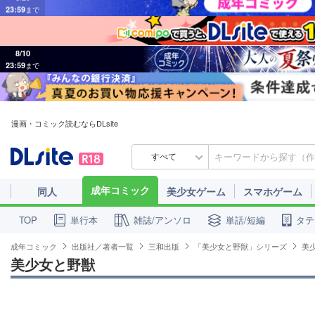
8/10
23:59
まで
漫画・コミック読むならDLsite
すべて
成年コミック
同人
美少女ゲーム
スマホゲーム
単行本
雑誌/アンソロ
単話/短編
タテ
TOP
成年コミック
出版社／著者一覧
三和出版
「美少女と野獣」シリーズ
美
美少女と野獣