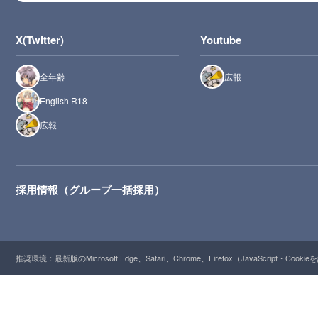
X(Twitter)
Youtube
全年齢
広報
English R18
広報
採用情報（グループ一括採用）
推奨環境：最新版のMicrosoft Edge、Safari、Chrome、Firefox（JavaScript・Cooki