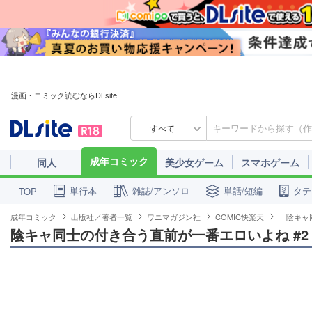
漫画・コミック読むならDLsite
すべて
成年コミック
同人
美少女ゲーム
スマホゲーム
単行本
雑誌/アンソロ
単話/短編
タテ
TOP
成年コミック
出版社／著者一覧
ワニマガジン社
COMIC快楽天
「陰キャ
陰キャ同士の付き合う直前が一番エロいよね #2