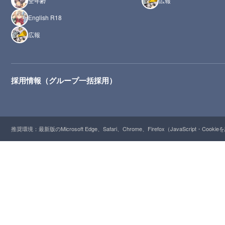
全年齢
広報
English R18
広報
採用情報（グループ一括採用）
推奨環境：最新版のMicrosoft Edge、Safari、Chrome、Firefox（JavaScript・Cooki