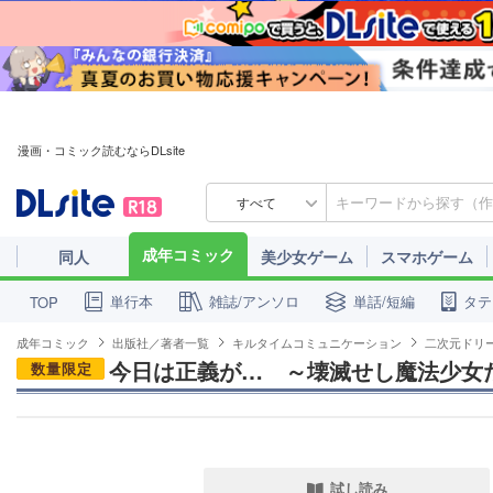
漫画・コミック読むならDLsite
すべて
成年コミック
同人
美少女ゲーム
スマホゲーム
単行本
雑誌/アンソロ
単話/短編
タテ
TOP
成年コミック
出版社／著者一覧
キルタイムコミュニケーション
二次元ドリ
今日は正義が…　～壊滅せし魔法少女
数量限定
試し読み