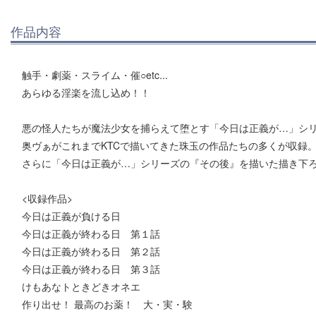
作品内容
触手・劇薬・スライム・催○etc...
あらゆる淫楽を流し込め！！
悪の怪人たちが魔法少女を捕らえて堕とす「今日は正義が…」シ
奥ヴぁがこれまでKTCで描いてきた珠玉の作品たちの多くが収録
さらに「今日は正義が…」シリーズの『その後』を描いた描き下
<収録作品>
今日は正義が負ける日
今日は正義が終わる日 第１話
今日は正義が終わる日 第２話
今日は正義が終わる日 第３話
けもあなトときどきオネエ
作り出せ！ 最高のお薬！ 大・実・験