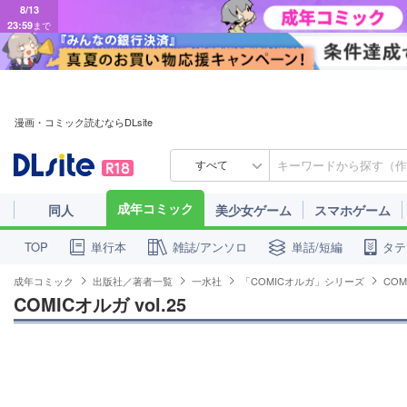
8/13
23:59
まで
漫画・コミック読むならDLsite
すべて
成年コミック
同人
美少女ゲーム
スマホゲーム
単行本
雑誌/アンソロ
単話/短編
タテ
TOP
成年コミック
出版社／著者一覧
一水社
「COMICオルガ」シリーズ
COM
COMICオルガ vol.25