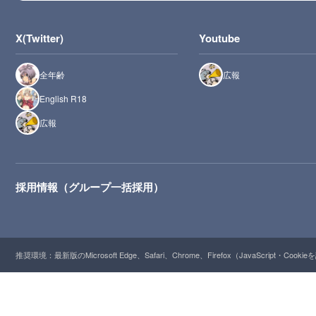
X(Twitter)
Youtube
全年齢
広報
English R18
広報
採用情報（グループ一括採用）
推奨環境：最新版のMicrosoft Edge、Safari、Chrome、Firefox（JavaScript・Cooki