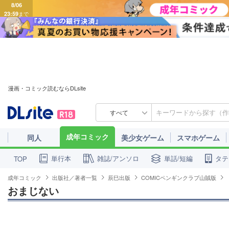
8/06
23:59
まで
漫画・コミック読むならDLsite
すべて
成年コミック
同人
美少女ゲーム
スマホゲーム
単行本
雑誌/アンソロ
単話/短編
タテ
TOP
成年コミック
出版社／著者一覧
辰巳出版
COMICペンギンクラブ山賊版
おまじない