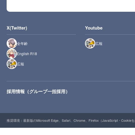
X(Twitter)
Youtube
全年齢
広報
English R18
広報
採用情報（グループ一括採用）
推奨環境：最新版のMicrosoft Edge、Safari、Chrome、Firefox（JavaScript・Cooki