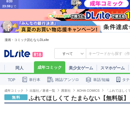
漫画・コミック読むならDLsite
すべて
成年コミック
同人
美少女ゲーム
スマホゲーム
単行本
雑誌/アンソロ
単話/短編
タテ
TOP
成年コミック
出版社／著者一覧
茜新社
AOHA COMICS
「ふれてほしく
ふれてほしくて たまらない【無料版】
無料