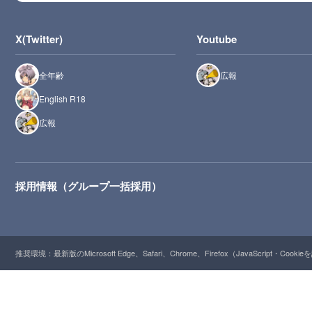
X(Twitter)
Youtube
全年齢
広報
English R18
広報
採用情報（グループ一括採用）
推奨環境：最新版のMicrosoft Edge、Safari、Chrome、Firefox（JavaScript・Cooki