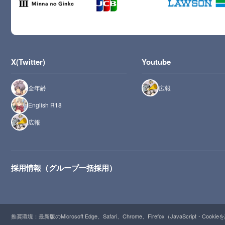
X(Twitter)
Youtube
全年齢
広報
English R18
広報
採用情報（グループ一括採用）
推奨環境：最新版のMicrosoft Edge、Safari、Chrome、Firefox（JavaScript・Cooki