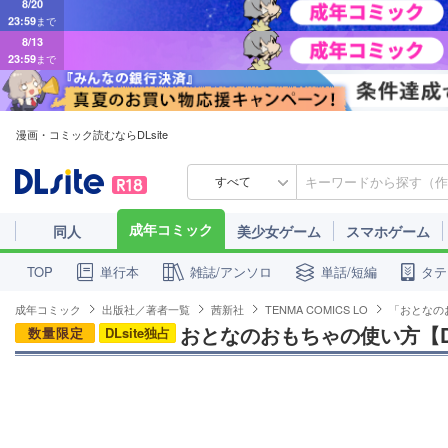
8/13
23:59
まで
漫画・コミック読むならDLsite
すべて
成年コミック
同人
美少女ゲーム
スマホゲーム
単行本
雑誌/アンソロ
単話/短編
タテ
TOP
成年コミック
出版社／著者一覧
茜新社
TENMA COMICS LO
「おとなの
おとなのおもちゃの使い方【DL
数量限定
DLsite独占