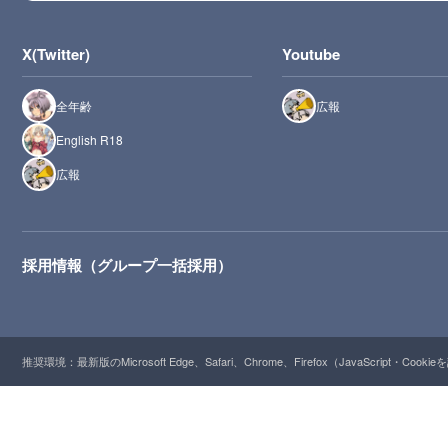
X(Twitter)
Youtube
全年齢
広報
English R18
広報
採用情報（グループ一括採用）
推奨環境：最新版のMicrosoft Edge、Safari、Chrome、Firefox（JavaScript・Cooki