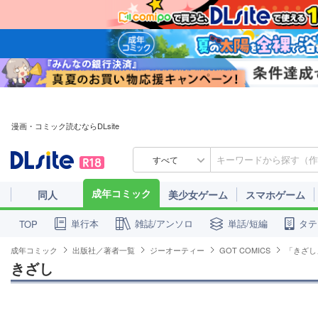
漫画・コミック読むならDLsite
すべて
成年コミック
同人
美少女ゲーム
スマホゲーム
単行本
雑誌/アンソロ
単話/短編
タテ
TOP
成年コミック
出版社／著者一覧
ジーオーティー
GOT COMICS
「きざし
きざし