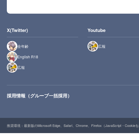
X(Twitter)
Youtube
全年齢
広報
English R18
広報
採用情報（グループ一括採用）
推奨環境：最新版のMicrosoft Edge、Safari、Chrome、Firefox（JavaScript・Cooki