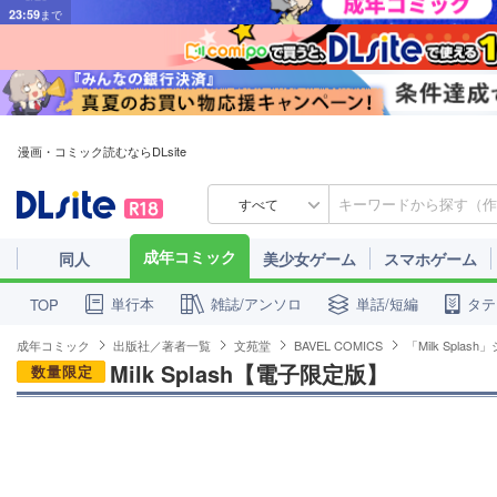
漫画・コミック読むならDLsite
すべて
成年コミック
同人
美少女ゲーム
スマホゲーム
単行本
雑誌/アンソロ
単話/短編
タテ
TOP
成年コミック
出版社／著者一覧
文苑堂
BAVEL COMICS
「Milk Splas
Milk Splash【電子限定版】
数量限定