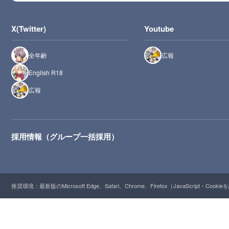
X(Twitter)
Youtube
全年齢
広報
English R18
広報
採用情報（グループ一括採用）
推奨環境：最新版のMicrosoft Edge、Safari、Chrome、Firefox（JavaScript・Cooki