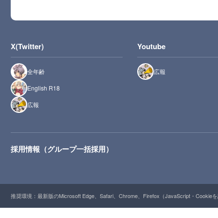
X(Twitter)
Youtube
全年齢
広報
English R18
広報
採用情報（グループ一括採用）
推奨環境：最新版のMicrosoft Edge、Safari、Chrome、Firefox（JavaScript・Cooki