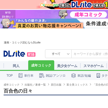
8/13
23:59
まで
漫画・コミック読むならDLsite
すべて
成年コミック
同人
美少女ゲーム
スマホゲーム
単行本
雑誌/アンソロ
単話/短編
タテ
TOP
成年コミック
出版社／著者一覧
辰巳出版
富士美コミックス
「百合色の
百合色の日々