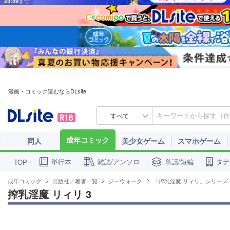
漫画・コミック読むならDLsite
すべて
成年コミック
同人
美少女ゲーム
スマホゲーム
単行本
雑誌/アンソロ
単話/短編
タテ
TOP
成年コミック
出版社／著者一覧
ジーウォーク
「搾乳淫魔 リィリ」シリーズ
搾乳淫魔 リィリ 3