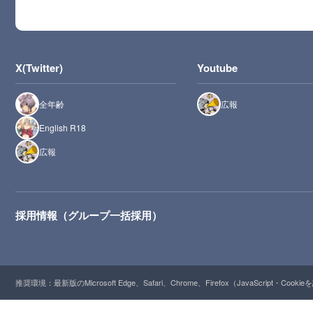
X(Twitter)
Youtube
全年齢
広報
English R18
広報
採用情報（グループ一括採用）
推奨環境：最新版のMicrosoft Edge、Safari、Chrome、Firefox（JavaScript・Cooki