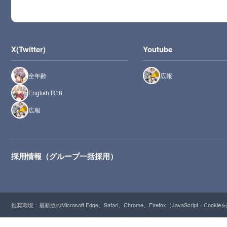
X(Twitter)
Youtube
全年齢
広報
English R18
広報
採用情報（グループ一括採用）
推奨環境：最新版のMicrosoft Edge、Safari、Chrome、Firefox（JavaScript・Cooki