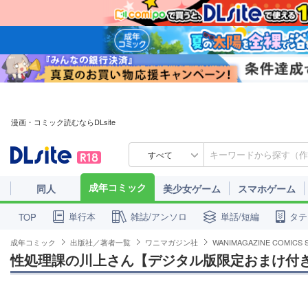
漫画・コミック読むならDLsite
すべて
成年コミック
同人
美少女ゲーム
スマホゲーム
単行本
雑誌/アンソロ
単話/短編
タテ
TOP
成年コミック
出版社／著者一覧
ワニマガジン社
WANIMAGAZINE COMICS 
性処理課の川上さん【デジタル版限定おまけ付