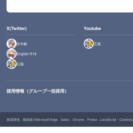
X(Twitter)
Youtube
全年齢
広報
English R18
広報
採用情報（グループ一括採用）
推奨環境：最新版のMicrosoft Edge、Safari、Chrome、Firefox（JavaScript・Cooki