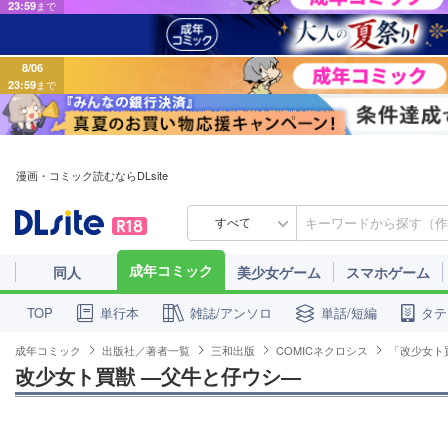
8/06
23:59
まで
漫画・コミック読むならDLsite
すべて
成年コミック
同人
美少女ゲーム
スマホゲーム
単行本
雑誌/アンソロ
単話/短編
タテ
TOP
成年コミック
出版社／著者一覧
三和出版
COMICネクロシス
「改少女ト
改少女ト買獣 ―父牛と仔ウシ―