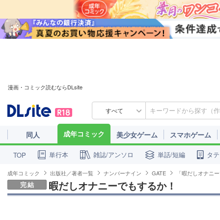
漫画・コミック読むならDLsite
すべて
成年コミック
同人
美少女ゲーム
スマホゲーム
単行本
雑誌/アンソロ
単話/短編
タテ
TOP
成年コミック
出版社／著者一覧
ナンバーナイン
GATE
「暇だしオナニー
暇だしオナニーでもするか！
完結