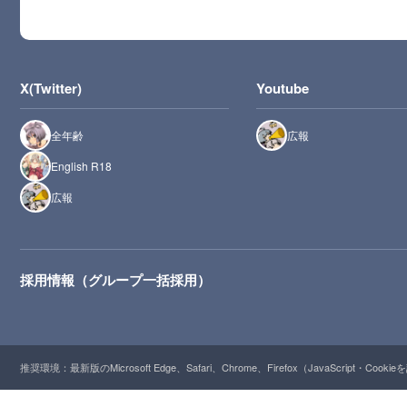
X(Twitter)
Youtube
全年齢
広報
English R18
広報
採用情報（グループ一括採用）
推奨環境：最新版のMicrosoft Edge、Safari、Chrome、Firefox（JavaScript・Cooki