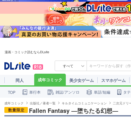
漫画・コミック読むならDLsite
すべて
成年コミック
同人
美少女ゲーム
スマホゲーム
単行本
雑誌/アンソロ
単話/短編
タテ
TOP
成年コミック
出版社／著者一覧
キルタイムコミュニケーション
二次元ドリ
Fallen Fantasy ―堕ちたる幻想―
数量限定