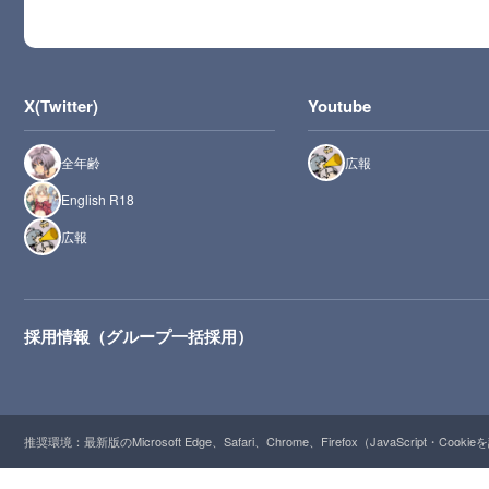
X(Twitter)
Youtube
全年齢
広報
English R18
広報
採用情報（グループ一括採用）
推奨環境：最新版のMicrosoft Edge、Safari、Chrome、Firefox（JavaScript・Cooki