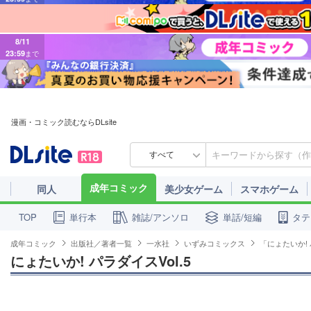
8/11
23:59
まで
漫画・コミック読むならDLsite
すべて
成年コミック
同人
美少女ゲーム
スマホゲーム
単行本
雑誌/アンソロ
単話/短編
タテ
TOP
成年コミック
出版社／著者一覧
一水社
いずみコミックス
「にょたいか!
にょたいか! パラダイスVol.5