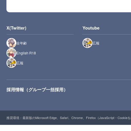
X(Twitter)
Youtube
全年齢
広報
English R18
広報
採用情報（グループ一括採用）
推奨環境：最新版のMicrosoft Edge、Safari、Chrome、Firefox（JavaScript・Cooki