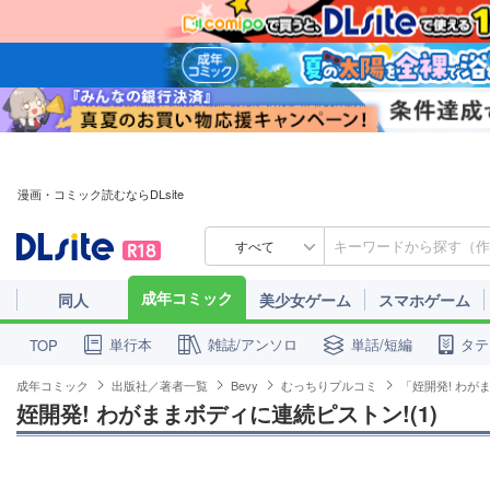
漫画・コミック読むならDLsite
すべて
成年コミック
同人
美少女ゲーム
スマホゲーム
単行本
雑誌/アンソロ
単話/短編
タテ
TOP
成年コミック
出版社／著者一覧
Bevy
むっちりプルコミ
「姪開発! わが
姪開発! わがままボディに連続ピストン!(1)