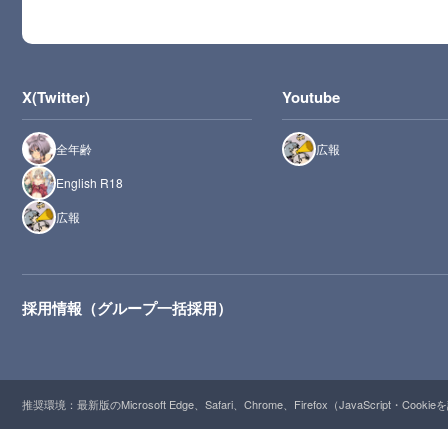
X(Twitter)
Youtube
全年齢
広報
English R18
広報
採用情報（グループ一括採用）
推奨環境：最新版のMicrosoft Edge、Safari、Chrome、Firefox（JavaScript・Cooki