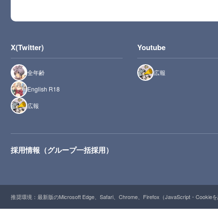
X(Twitter)
Youtube
全年齢
広報
English R18
広報
採用情報（グループ一括採用）
推奨環境：最新版のMicrosoft Edge、Safari、Chrome、Firefox（JavaScript・Cooki