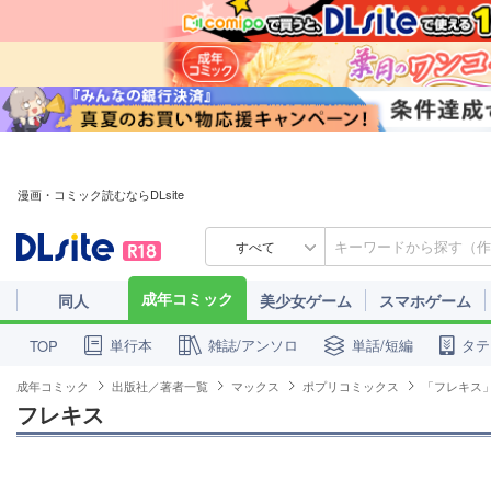
漫画・コミック読むならDLsite
すべて
成年コミック
同人
美少女ゲーム
スマホゲーム
単行本
雑誌/アンソロ
単話/短編
タテ
TOP
成年コミック
出版社／著者一覧
マックス
ポプリコミックス
「フレキス
フレキス