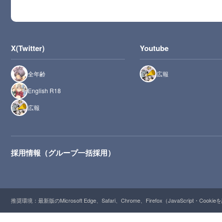
X(Twitter)
Youtube
全年齢
広報
English R18
広報
採用情報（グループ一括採用）
推奨環境：最新版のMicrosoft Edge、Safari、Chrome、Firefox（JavaScript・Cooki