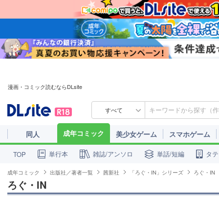
漫画・コミック読むならDLsite
すべて
成年コミック
同人
美少女ゲーム
スマホゲーム
単行本
雑誌/アンソロ
単話/短編
タテ
TOP
成年コミック
出版社／著者一覧
茜新社
「ろぐ・IN」シリーズ
ろぐ・IN
ろぐ・IN