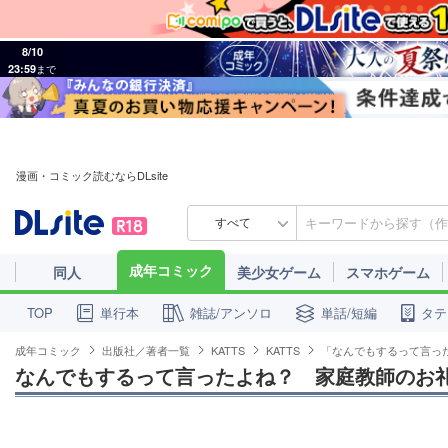
8/10
23:59
まで
漫画・コミック読むならDLsite
すべて
成年コミック
同人
美少女ゲーム
スマホゲーム
単行本
雑誌/アンソロ
単話/短編
タテ
TOP
成年コミック
出版社／著者一覧
KATTS
KATTS
「なんでもするって言っ
なんでもするって言ったよね？　家庭教師のお礼