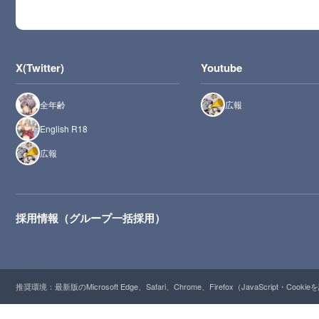
X(Twitter)
Youtube
全年齢
広報
English R18
広報
採用情報（グループ一括採用）
推奨環境：最新版のMicrosoft Edge、Safari、Chrome、Firefox（JavaScript・Cooki