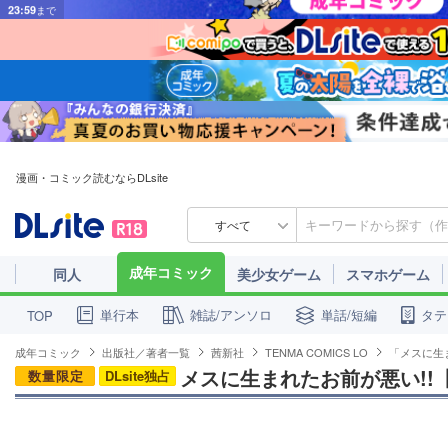
漫画・コミック読むならDLsite
すべて
成年コミック
同人
美少女ゲーム
スマホゲーム
単行本
雑誌/アンソロ
単話/短編
タテ
TOP
成年コミック
出版社／著者一覧
茜新社
TENMA COMICS LO
「メスに生ま
メスに生まれたお前が悪い!!【
数量限定
DLsite独占