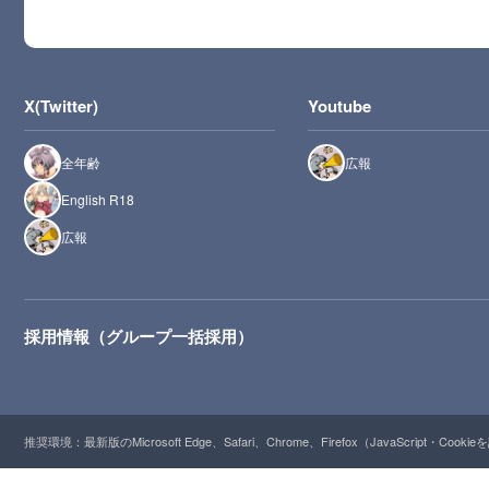
X(Twitter)
Youtube
全年齢
広報
English R18
広報
採用情報（グループ一括採用）
推奨環境：最新版のMicrosoft Edge、Safari、Chrome、Firefox（JavaScript・Cooki