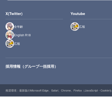
X(Twitter)
Youtube
全年齢
広報
English R18
広報
採用情報（グループ一括採用）
推奨環境：最新版のMicrosoft Edge、Safari、Chrome、Firefox（JavaScript・Cooki