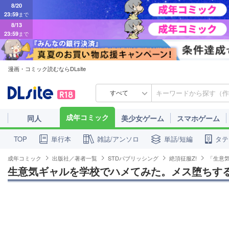
23:59
まで
8/13
23:59
まで
漫画・コミック読むならDLsite
すべて
成年コミック
同人
美少女ゲーム
スマホゲーム
単行本
雑誌/アンソロ
単話/短編
タテ
TOP
成年コミック
出版社／著者一覧
STDパブリッシング
絶頂征服Z!
「生意
生意気ギャルを学校でハメてみた。メス堕ちする