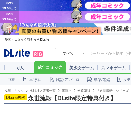
8/20
23:59
まで
8/13
23:59
まで
漫画・コミック読むならDLsite
すべて
成年コミック
同人
美少女ゲーム
スマホゲーム
単行本
雑誌/アンソロ
単話/短編
タテ
TOP
成年コミック
出版社／著者一覧
茜新社
永遠草紙
「永世流転」シリーズ
永世流転【DLsite限定特典付き】
DLsite独占