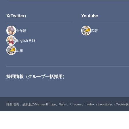
X(Twitter)
Youtube
全年齢
広報
English R18
広報
採用情報（グループ一括採用）
推奨環境：最新版のMicrosoft Edge、Safari、Chrome、Firefox（JavaScript・Cooki