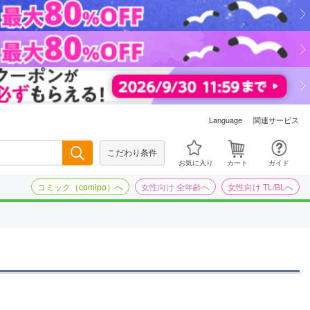
関連サービス
Language
こだわり条件
検索
お気に入り
カート
ガイド
コミック（comipo）へ
女性向け 全年齢へ
女性向け TL/BLへ