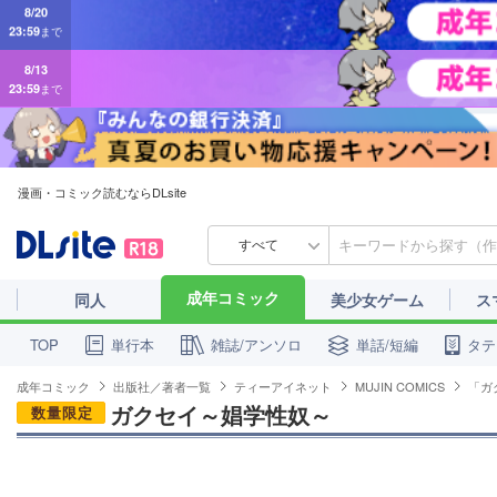
8/13
23:59
まで
漫画・コミック読むならDLsite
すべて
成年コミック
同人
美少女ゲーム
ス
単行本
雑誌/アンソロ
単話/短編
タテ
TOP
成年コミック
出版社／著者一覧
ティーアイネット
MUJIN COMICS
「ガ
ガクセイ～娼学性奴～
数量限定