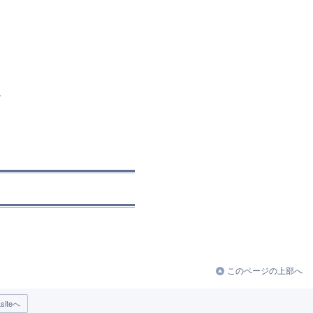
。
このページの上部へ
iteへ