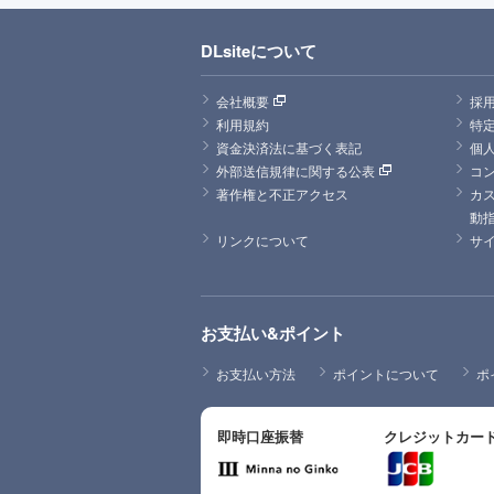
DLsiteについて
会社概要
採
利用規約
特
資金決済法に基づく表記
個
外部送信規律に関する公表
コ
著作権と不正アクセス
カ
動
リンクについて
サ
お支払い&ポイント
お支払い方法
ポイントについて
ポ
即時口座振替
クレジットカー