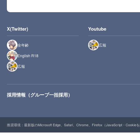
X(Twitter)
Youtube
全年齢
広報
English R18
広報
採用情報（グループ一括採用）
推奨環境：最新版のMicrosoft Edge、Safari、Chrome、Firefox（JavaScript・Cooki