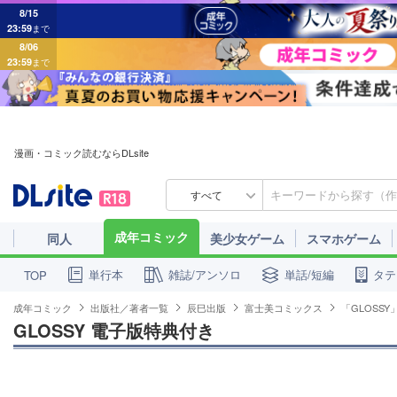
8/15
23:59
まで
8/06
23:59
まで
漫画・コミック読むならDLsite
すべて
成年コミック
同人
美少女ゲーム
スマホゲーム
単行本
雑誌/アンソロ
単話/短編
タテ
TOP
成年コミック
出版社／著者一覧
辰巳出版
富士美コミックス
「GLOSS
GLOSSY 電子版特典付き