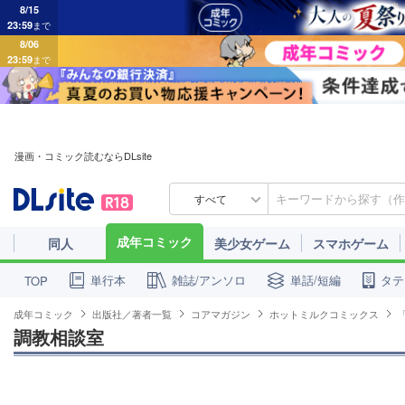
8/15
23:59
まで
8/06
23:59
まで
漫画・コミック読むならDLsite
すべて
成年コミック
同人
美少女ゲーム
スマホゲーム
単行本
雑誌/アンソロ
単話/短編
タテ
TOP
成年コミック
出版社／著者一覧
コアマガジン
ホットミルクコミックス
調教相談室