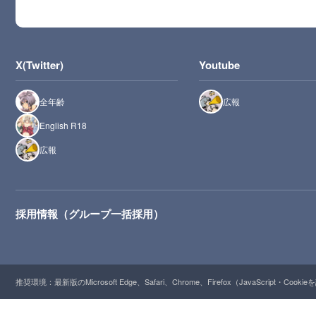
X(Twitter)
Youtube
全年齢
広報
English R18
広報
採用情報（グループ一括採用）
推奨環境：最新版のMicrosoft Edge、Safari、Chrome、Firefox（JavaScript・Cooki