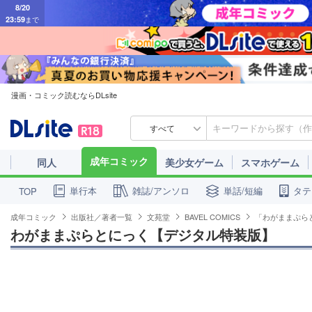
23:59
まで
漫画・コミック読むならDLsite
すべて
成年コミック
同人
美少女ゲーム
スマホゲーム
単行本
雑誌/アンソロ
単話/短編
タテ
TOP
成年コミック
出版社／著者一覧
文苑堂
BAVEL COMICS
「わがままぷら
わがままぷらとにっく【デジタル特装版】