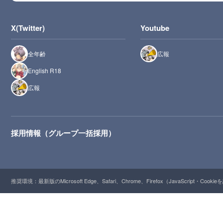
X(Twitter)
Youtube
全年齢
広報
English R18
広報
採用情報（グループ一括採用）
推奨環境：最新版のMicrosoft Edge、Safari、Chrome、Firefox（JavaScript・Cooki