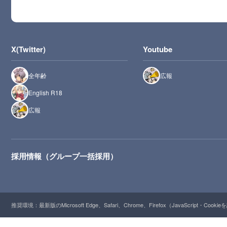
X(Twitter)
Youtube
全年齢
広報
English R18
広報
採用情報（グループ一括採用）
推奨環境：最新版のMicrosoft Edge、Safari、Chrome、Firefox（JavaScript・Cooki