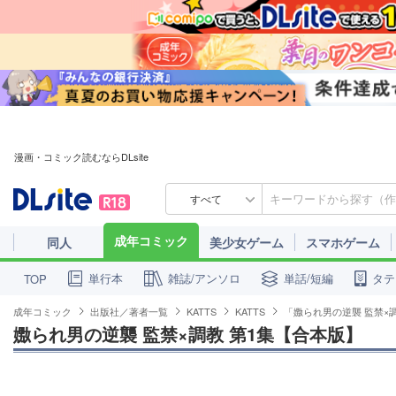
漫画・コミック読むならDLsite
すべて
成年コミック
同人
美少女ゲーム
スマホゲーム
単行本
雑誌/アンソロ
単話/短編
タテ
TOP
成年コミック
出版社／著者一覧
KATTS
KATTS
「嫐られ男の逆襲 監禁×
嫐られ男の逆襲 監禁×調教 第1集【合本版】