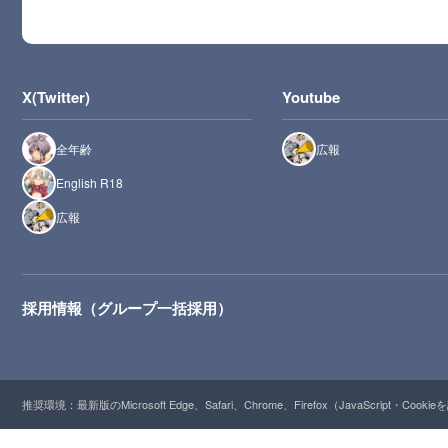
X(Twitter)
Youtube
全年齢
広報
English R18
広報
採用情報（グループ一括採用）
推奨環境：最新版のMicrosoft Edge、Safari、Chrome、Firefox（JavaScript・Cooki