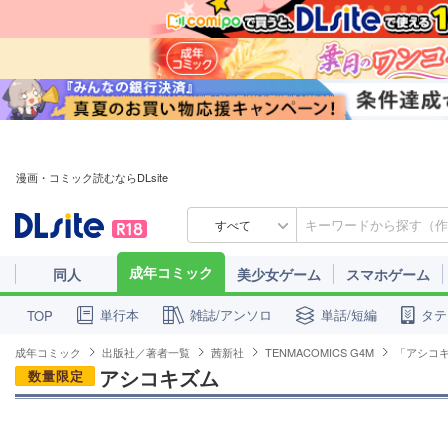
漫画・コミック読むならDLsite
すべて
成年コミック
同人
美少女ゲーム
スマホゲーム
単行本
雑誌/アンソロ
単話/短編
タテ
TOP
成年コミック
出版社／著者一覧
茜新社
TENMACOMICS G4M
「アシコ
アシコキズム
数量限定