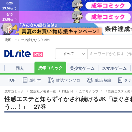
8/20
23:59
まで
8/13
23:59
まで
漫画・コミック読むならDLsite
すべて
成年コミック
同人
美少女ゲーム
スマホゲーム
単行本
雑誌/アンソロ
単話/短編
タテ
TOP
成年コミック
出版社／著者一覧
FILL-IN
こすりクラブ
「性感エステと知
性感エステと知らずイかされ続けるJK「ほぐさ
う…！」　27巻