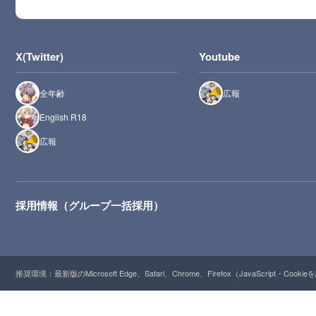
X(Twitter)
Youtube
全年齢
広報
English R18
広報
採用情報（グループ一括採用）
推奨環境：最新版のMicrosoft Edge、Safari、Chrome、Firefox（JavaScript・Cooki