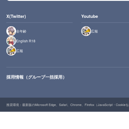
X(Twitter)
Youtube
全年齢
広報
English R18
広報
採用情報（グループ一括採用）
推奨環境：最新版のMicrosoft Edge、Safari、Chrome、Firefox（JavaScript・Cooki