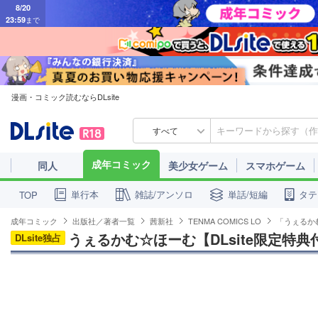
23:59
まで
漫画・コミック読むならDLsite
すべて
成年コミック
同人
美少女ゲーム
スマホゲーム
単行本
雑誌/アンソロ
単話/短編
タテ
TOP
成年コミック
出版社／著者一覧
茜新社
TENMA COMICS LO
「うぇるか
うぇるかむ☆ほーむ【DLsite限定特典
DLsite独占