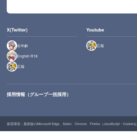
X(Twitter)
Youtube
全年齢
広報
English R18
広報
採用情報（グループ一括採用）
推奨環境：最新版のMicrosoft Edge、Safari、Chrome、Firefox（JavaScript・Cooki