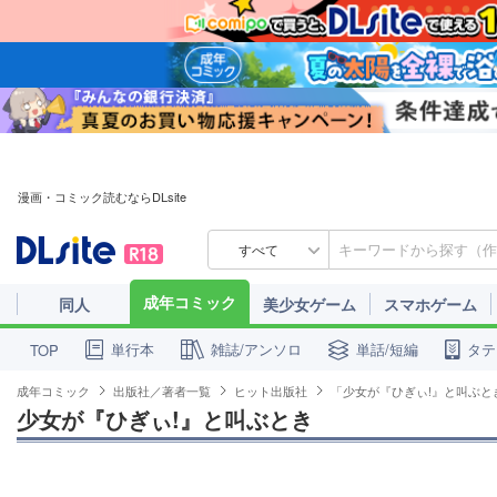
漫画・コミック読むならDLsite
すべて
成年コミック
同人
美少女ゲーム
スマホゲーム
単行本
雑誌/アンソロ
単話/短編
タテ
TOP
成年コミック
出版社／著者一覧
ヒット出版社
「少女が『ひぎぃ!』と叫ぶと
少女が『ひぎぃ!』と叫ぶとき