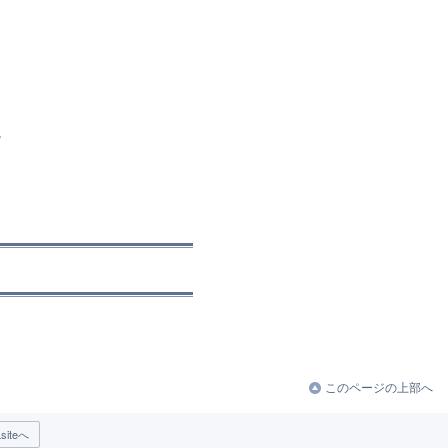
。
このページの上部へ
iteへ