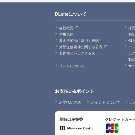
DLsiteについて
会社概要
採
利用規約
特
資金決済法に基づく表記
個
外部送信規律に関する公表
コ
著作権と不正アクセス
カ
動
リンクについて
サ
お支払い&ポイント
お支払い方法
ポイントについて
ポ
即時口座振替
クレジットカー