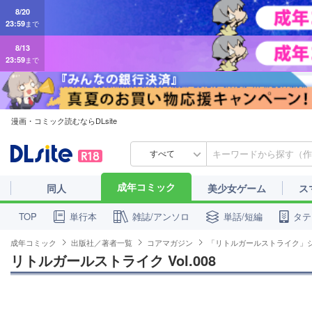
23:59
まで
8/13
23:59
まで
漫画・コミック読むならDLsite
すべて
成年コミック
同人
美少女ゲーム
ス
単行本
雑誌/アンソロ
単話/短編
タテ
TOP
成年コミック
出版社／著者一覧
コアマガジン
「リトルガールストライク」
リトルガールストライク Vol.008