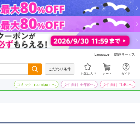
関連サービス
Language
こだわり条件
検索
お気に入り
カート
ガイド
コミック（comipo）へ
女性向け 全年齢へ
女性向け TL/BLへ