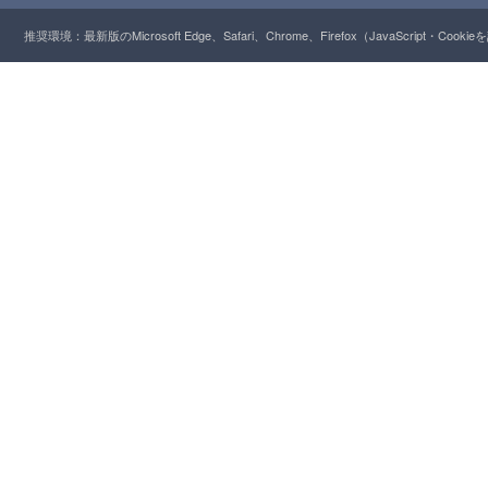
推奨環境：最新版のMicrosoft Edge、Safari、Chrome、Firefox（JavaScript・Cooki