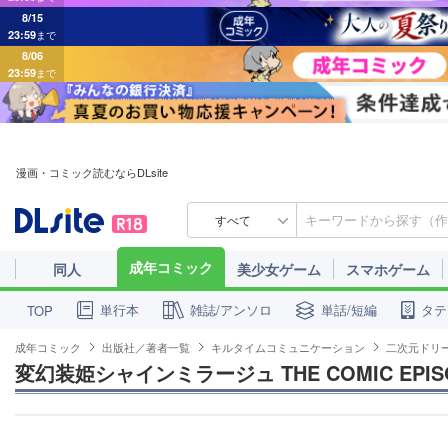
8/15
23:59
まで
8/06
23:59
まで
漫画・コミック読むならDLsite
すべて
成年コミック
同人
美少女ゲーム
スマホゲーム
単行本
雑誌/アンソロ
単話/短編
タテ
TOP
成年コミック
出版社／著者一覧
キルタイムコミュニケーション
二次元ドリ
変幻装姫シャインミラージュ THE COMIC EPI