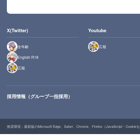
X(Twitter)
Youtube
全年齢
広報
English R18
広報
採用情報（グループ一括採用）
推奨環境：最新版のMicrosoft Edge、Safari、Chrome、Firefox（JavaScript・Cooki