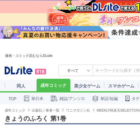
漫画・コミック読むならDLsite
すべて
成年コミック
同人
美少女ゲーム
スマホゲーム
単行本
雑誌/アンソロ
単話/短編
タテ
TOP
成年コミック
出版社／著者一覧
ワニマガジン社
WEEKLY快楽天SELECTION
きょうのふろく 第1巻